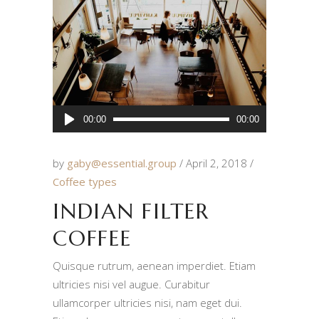
Audio
00:00
00:00
Player
by
gaby@essential.group
April 2, 2018
Coffee types
INDIAN FILTER
COFFEE
Quisque rutrum, aenean imperdiet. Etiam
ultricies nisi vel augue. Curabitur
ullamcorper ultricies nisi, nam eget dui.